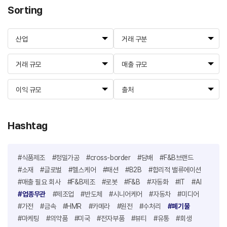
Sorting
산업
거래 구분
거래 규모
매출 규모
이익 규모
출처
Hashtag
#식품제조
#정밀가공
#cross-border
#담배
#F&B브랜드
#소재
#글로벌
#헬스케어
#패션
#B2B
#합리적 밸류에이션
#매출 필요 회사
#F&B제조
#로봇
#F&B
#자동화
#IT
#AI
#업종무관
#제조업
#반도체
#시니어케어
#자동차
#미디어
#가전
#금속
#HMR
#카메라
#원전
#수처리
#폐기물
#마케팅
#의약품
#미국
#전자부품
#뷰티
#유통
#회생