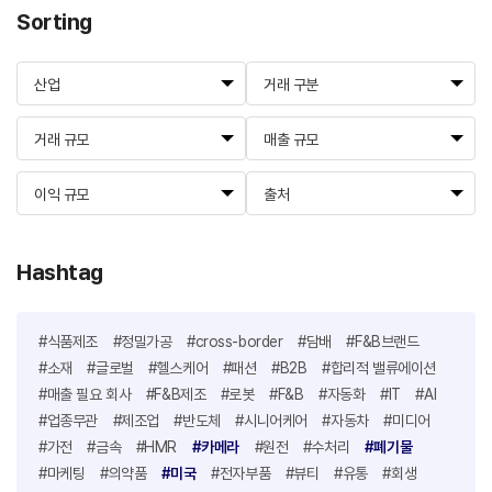
Sorting
산업
거래 구분
거래 규모
매출 규모
이익 규모
출처
Hashtag
#식품제조
#정밀가공
#cross-border
#담배
#F&B브랜드
#소재
#글로벌
#헬스케어
#패션
#B2B
#합리적 밸류에이션
#매출 필요 회사
#F&B제조
#로봇
#F&B
#자동화
#IT
#AI
#업종무관
#제조업
#반도체
#시니어케어
#자동차
#미디어
#가전
#금속
#HMR
#카메라
#원전
#수처리
#폐기물
#마케팅
#의약품
#미국
#전자부품
#뷰티
#유통
#회생