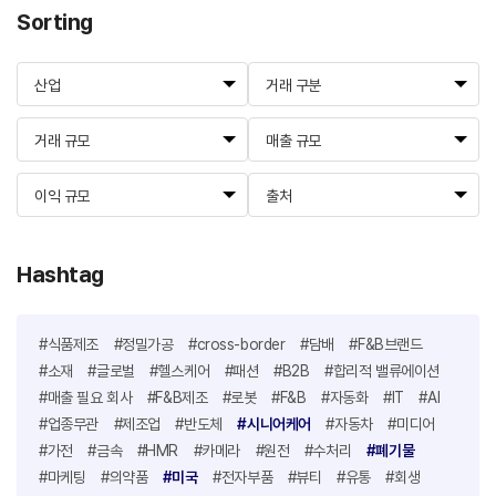
Sorting
산업
거래 구분
거래 규모
매출 규모
이익 규모
출처
Hashtag
#식품제조
#정밀가공
#cross-border
#담배
#F&B브랜드
#소재
#글로벌
#헬스케어
#패션
#B2B
#합리적 밸류에이션
#매출 필요 회사
#F&B제조
#로봇
#F&B
#자동화
#IT
#AI
#업종무관
#제조업
#반도체
#시니어케어
#자동차
#미디어
#가전
#금속
#HMR
#카메라
#원전
#수처리
#폐기물
#마케팅
#의약품
#미국
#전자부품
#뷰티
#유통
#회생