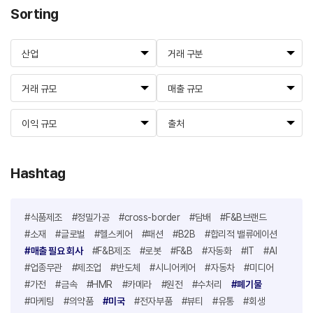
Sorting
산업
거래 구분
거래 규모
매출 규모
이익 규모
출처
Hashtag
#식품제조
#정밀가공
#cross-border
#담배
#F&B브랜드
#소재
#글로벌
#헬스케어
#패션
#B2B
#합리적 밸류에이션
#매출 필요 회사
#F&B제조
#로봇
#F&B
#자동화
#IT
#AI
#업종무관
#제조업
#반도체
#시니어케어
#자동차
#미디어
#가전
#금속
#HMR
#카메라
#원전
#수처리
#폐기물
#마케팅
#의약품
#미국
#전자부품
#뷰티
#유통
#회생