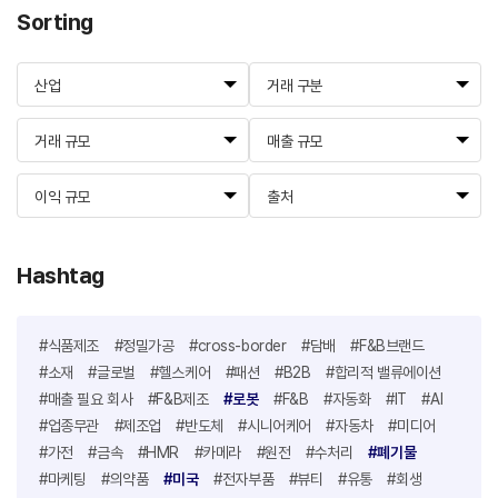
Sorting
산업
거래 구분
거래 규모
매출 규모
이익 규모
출처
Hashtag
#식품제조
#정밀가공
#cross-border
#담배
#F&B브랜드
#소재
#글로벌
#헬스케어
#패션
#B2B
#합리적 밸류에이션
#매출 필요 회사
#F&B제조
#로봇
#F&B
#자동화
#IT
#AI
#업종무관
#제조업
#반도체
#시니어케어
#자동차
#미디어
#가전
#금속
#HMR
#카메라
#원전
#수처리
#폐기물
#마케팅
#의약품
#미국
#전자부품
#뷰티
#유통
#회생