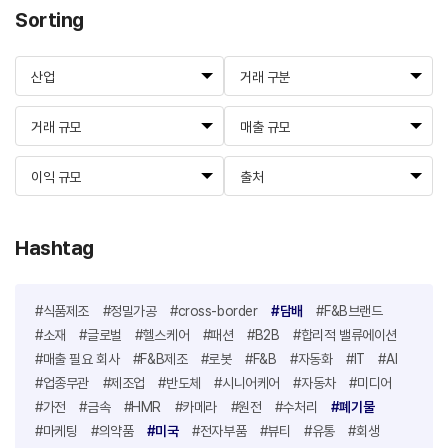
Sorting
산업
거래 구분
거래 규모
매출 규모
이익 규모
출처
Hashtag
#식품제조
#정밀가공
#cross-border
#담배
#F&B브랜드
#소재
#글로벌
#헬스케어
#패션
#B2B
#합리적 밸류에이션
#매출 필요 회사
#F&B제조
#로봇
#F&B
#자동화
#IT
#AI
#업종무관
#제조업
#반도체
#시니어케어
#자동차
#미디어
#가전
#금속
#HMR
#카메라
#원전
#수처리
#폐기물
#마케팅
#의약품
#미국
#전자부품
#뷰티
#유통
#회생