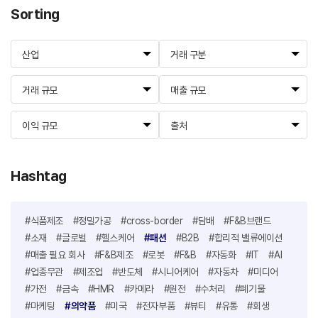
Sorting
산업
거래 구분
거래 규모
매출 규모
이익 규모
출처
Hashtag
#식품제조
#정밀가공
#cross-border
#담배
#F&B브랜드
#소재
#글로벌
#헬스케어
#패션
#B2B
#합리적 밸류에이션
#매출 필요 회사
#F&B제조
#로봇
#F&B
#자동화
#IT
#AI
#업종무관
#제조업
#반도체
#시니어케어
#자동차
#미디어
#가전
#금속
#HMR
#카메라
#원전
#수처리
#폐기물
#마케팅
#의약품
#미국
#전자부품
#뷰티
#유통
#회생