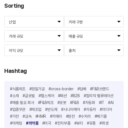
Sorting
산업
거래 구분
거래 규모
매출 규모
이익 규모
출처
Hashtag
#식품제조
#정밀가공
#cross-border
#담배
#F&B브랜드
#소재
#글로벌
#헬스케어
#패션
#B2B
#합리적 밸류에이션
#매출 필요 회사
#F&B제조
#로봇
#F&B
#자동화
#IT
#AI
#업종무관
#제조업
#반도체
#시니어케어
#자동차
#미디어
#가전
#금속
#HMR
#카메라
#원전
#수처리
#폐기물
#마케팅
#의약품
#미국
#전자부품
#뷰티
#유통
#회생