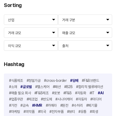
Sorting
산업
거래 구분
거래 규모
매출 규모
이익 규모
출처
Hashtag
#식품제조
#정밀가공
#cross-border
#담배
#F&B브랜드
#소재
#글로벌
#헬스케어
#패션
#B2B
#합리적 밸류에이션
#매출 필요 회사
#F&B제조
#로봇
#F&B
#자동화
#IT
#AI
#업종무관
#제조업
#반도체
#시니어케어
#자동차
#미디어
#가전
#금속
#HMR
#카메라
#원전
#수처리
#폐기물
#마케팅
#의약품
#미국
#전자부품
#뷰티
#유통
#회생