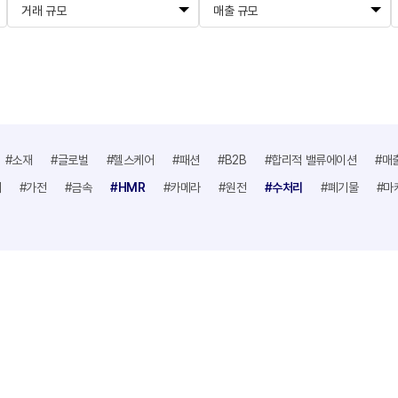
거래 규모
매출 규모
#소재
#글로벌
#헬스케어
#패션
#B2B
#합리적 밸류에이션
#매
어
#가전
#금속
#HMR
#카메라
#원전
#수처리
#폐기물
#마