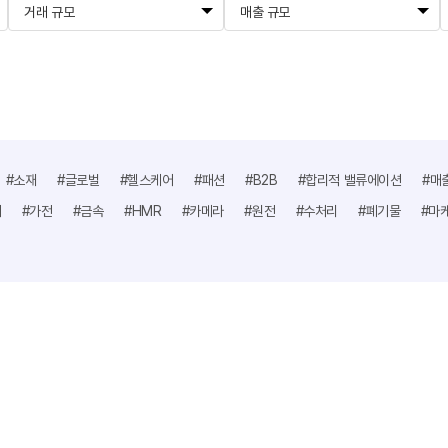
거래 규모
매출 규모
#소재
#글로벌
#헬스케어
#패션
#B2B
#합리적 밸류에이션
#매
어
#가전
#금속
#HMR
#카메라
#원전
#수처리
#폐기물
#마