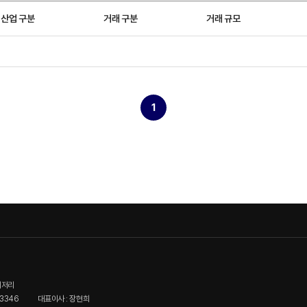
산업 구분
거래 구분
거래 규모
1
이저리
3346
대표이사 : 장현희