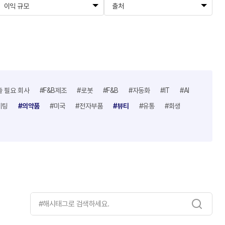
이익 규모
출처
출 필요 회사
#F&B제조
#로봇
#F&B
#자동화
#IT
#AI
케팅
#의약품
#미국
#전자부품
#뷰티
#유통
#회생