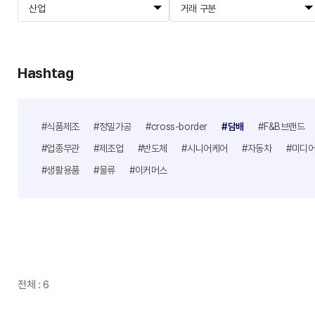
산업
거래 구분
Hashtag
#식품제조
#정밀가공
#cross-border
#담배
#F&B브랜드
#업종무관
#제조업
#반도체
#시니어케어
#자동차
#미디
#생활용품
#물류
#이커머스
전체 : 6