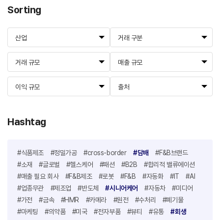
Sorting
산업
거래 구분
거래 규모
매출 규모
이익 규모
출처
Hashtag
#식품제조
#정밀가공
#cross-border
#담배
#F&B브랜드
#소재
#글로벌
#헬스케어
#패션
#B2B
#합리적 밸류에이션
#매출 필요 회사
#F&B제조
#로봇
#F&B
#자동화
#IT
#AI
#업종무관
#제조업
#반도체
#시니어케어
#자동차
#미디어
#가전
#금속
#HMR
#카메라
#원전
#수처리
#폐기물
#마케팅
#의약품
#미국
#전자부품
#뷰티
#유통
#회생