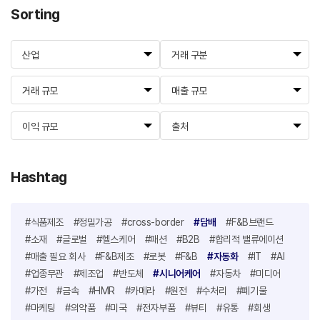
Sorting
산업
거래 구분
거래 규모
매출 규모
이익 규모
출처
Hashtag
#식품제조
#정밀가공
#cross-border
#담배
#F&B브랜드
#소재
#글로벌
#헬스케어
#패션
#B2B
#합리적 밸류에이션
#매출 필요 회사
#F&B제조
#로봇
#F&B
#자동화
#IT
#AI
#업종무관
#제조업
#반도체
#시니어케어
#자동차
#미디어
#가전
#금속
#HMR
#카메라
#원전
#수처리
#폐기물
#마케팅
#의약품
#미국
#전자부품
#뷰티
#유통
#회생