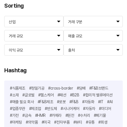
Sorting
산업
거래 구분
거래 규모
매출 규모
이익 규모
출처
Hashtag
#식품제조
#정밀가공
#cross-border
#담배
#F&B브랜드
#소재
#글로벌
#헬스케어
#패션
#B2B
#합리적 밸류에이션
#매출 필요 회사
#F&B제조
#로봇
#F&B
#자동화
#IT
#AI
#업종무관
#제조업
#반도체
#시니어케어
#자동차
#미디어
#가전
#금속
#HMR
#카메라
#원전
#수처리
#폐기물
#마케팅
#의약품
#미국
#전자부품
#뷰티
#유통
#회생