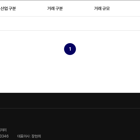
산업 구분
거래 구분
거래 규모
1
이저리
3346
대표이사 : 장현희