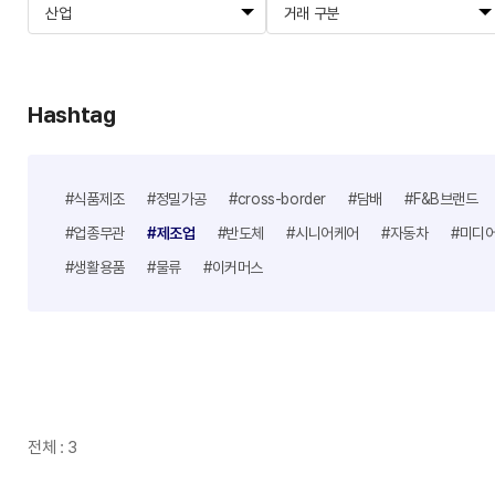
산업
거래 구분
Hashtag
#식품제조
#정밀가공
#cross-border
#담배
#F&B브랜드
#업종무관
#제조업
#반도체
#시니어케어
#자동차
#미디
#생활용품
#물류
#이커머스
전체 : 3