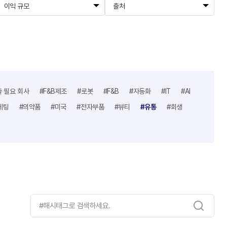
이익 규모
출처
출 필요 회사
#F&B제조
#로봇
#F&B
#자동화
#IT
#AI
케팅
#의약품
#미국
#전자부품
#뷰티
#유통
#회생