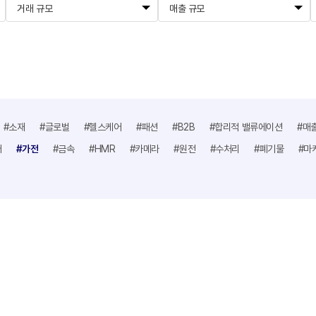
거래 규모
매출 규모
#소재
#글로벌
#헬스케어
#패션
#B2B
#합리적 밸류에이션
#매
어
#가전
#금속
#HMR
#카메라
#원전
#수처리
#폐기물
#마