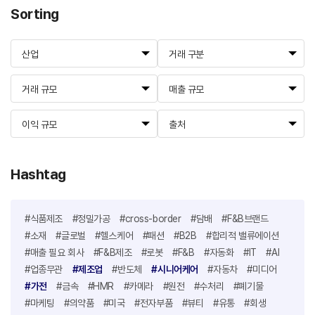
Sorting
산업
거래 구분
거래 규모
매출 규모
이익 규모
출처
Hashtag
#식품제조
#정밀가공
#cross-border
#담배
#F&B브랜드
#소재
#글로벌
#헬스케어
#패션
#B2B
#합리적 밸류에이션
#매출 필요 회사
#F&B제조
#로봇
#F&B
#자동화
#IT
#AI
#업종무관
#제조업
#반도체
#시니어케어
#자동차
#미디어
#가전
#금속
#HMR
#카메라
#원전
#수처리
#폐기물
#마케팅
#의약품
#미국
#전자부품
#뷰티
#유통
#회생