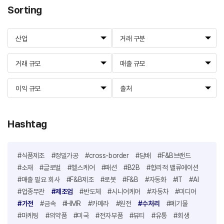
Sorting
산업
거래 구분
거래 규모
매출 규모
이익 규모
출처
Hashtag
#식품제조
#정밀가공
#cross-border
#담배
#F&B브랜드
#소재
#글로벌
#헬스케어
#패션
#B2B
#합리적 밸류에이션
#매출 필요 회사
#F&B제조
#로봇
#F&B
#자동화
#IT
#AI
#업종무관
#제조업
#반도체
#시니어케어
#자동차
#미디어
#가전
#금속
#HMR
#카메라
#원전
#수처리
#폐기물
#마케팅
#의약품
#미국
#전자부품
#뷰티
#유통
#회생