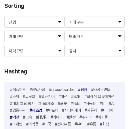
Sorting
산업
거래 구분
거래 규모
매출 규모
이익 규모
출처
Hashtag
#식품제조
#정밀가공
#cross-border
#담배
#F&B브랜드
#소재
#글로벌
#헬스케어
#패션
#B2B
#합리적 밸류에이션
#매출 필요 회사
#F&B제조
#로봇
#F&B
#자동화
#IT
#AI
#업종무관
#제조업
#반도체
#시니어케어
#자동차
#미디어
#가전
#금속
#HMR
#카메라
#원전
#수처리
#폐기물
#마케팅
#의약품
#미국
#전자부품
#뷰티
#유통
#회생