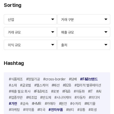
Sorting
산업
거래 구분
거래 규모
매출 규모
이익 규모
출처
Hashtag
#식품제조
#정밀가공
#cross-border
#담배
#F&B브랜드
#소재
#글로벌
#헬스케어
#패션
#B2B
#합리적 밸류에이션
#매출 필요 회사
#F&B제조
#로봇
#F&B
#자동화
#IT
#AI
#업종무관
#제조업
#반도체
#시니어케어
#자동차
#미디어
#가전
#금속
#HMR
#카메라
#원전
#수처리
#폐기물
#마케팅
#의약품
#미국
#전자부품
#뷰티
#유통
#회생