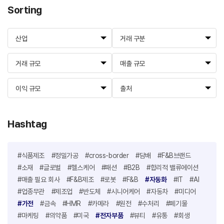
Sorting
산업
거래 구분
거래 규모
매출 규모
이익 규모
출처
Hashtag
#식품제조
#정밀가공
#cross-border
#담배
#F&B브랜드
#소재
#글로벌
#헬스케어
#패션
#B2B
#합리적 밸류에이션
#매출 필요 회사
#F&B제조
#로봇
#F&B
#자동화
#IT
#AI
#업종무관
#제조업
#반도체
#시니어케어
#자동차
#미디어
#가전
#금속
#HMR
#카메라
#원전
#수처리
#폐기물
#마케팅
#의약품
#미국
#전자부품
#뷰티
#유통
#회생