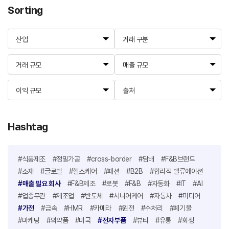
Sorting
산업
거래 구분
거래 규모
매출 규모
이익 규모
출처
Hashtag
#식품제조
#정밀가공
#cross-border
#담배
#F&B브랜드
#소재
#글로벌
#헬스케어
#패션
#B2B
#합리적 밸류에이션
#매출 필요 회사
#F&B제조
#로봇
#F&B
#자동화
#IT
#AI
#업종무관
#제조업
#반도체
#시니어케어
#자동차
#미디어
#가전
#금속
#HMR
#카메라
#원전
#수처리
#폐기물
#마케팅
#의약품
#미국
#전자부품
#뷰티
#유통
#회생