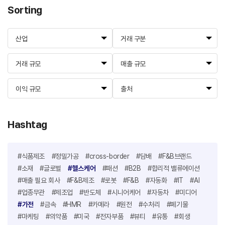
Sorting
산업
거래 구분
거래 규모
매출 규모
이익 규모
출처
Hashtag
#식품제조
#정밀가공
#cross-border
#담배
#F&B브랜드
#소재
#글로벌
#헬스케어
#패션
#B2B
#합리적 밸류에이션
#매출 필요 회사
#F&B제조
#로봇
#F&B
#자동화
#IT
#AI
#업종무관
#제조업
#반도체
#시니어케어
#자동차
#미디어
#가전
#금속
#HMR
#카메라
#원전
#수처리
#폐기물
#마케팅
#의약품
#미국
#전자부품
#뷰티
#유통
#회생