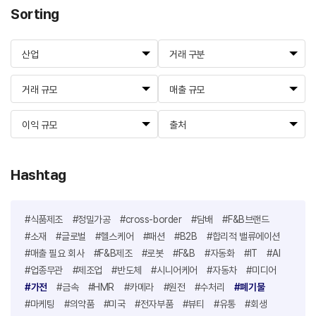
Sorting
산업
거래 구분
거래 규모
매출 규모
이익 규모
출처
Hashtag
#식품제조
#정밀가공
#cross-border
#담배
#F&B브랜드
#소재
#글로벌
#헬스케어
#패션
#B2B
#합리적 밸류에이션
#매출 필요 회사
#F&B제조
#로봇
#F&B
#자동화
#IT
#AI
#업종무관
#제조업
#반도체
#시니어케어
#자동차
#미디어
#가전
#금속
#HMR
#카메라
#원전
#수처리
#폐기물
#마케팅
#의약품
#미국
#전자부품
#뷰티
#유통
#회생