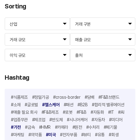
Sorting
산업
거래 구분
거래 규모
매출 규모
이익 규모
출처
Hashtag
#식품제조
#정밀가공
#cross-border
#담배
#F&B브랜드
#소재
#글로벌
#헬스케어
#패션
#B2B
#합리적 밸류에이션
#매출 필요 회사
#F&B제조
#로봇
#F&B
#자동화
#IT
#AI
#업종무관
#제조업
#반도체
#시니어케어
#자동차
#미디어
#가전
#금속
#HMR
#카메라
#원전
#수처리
#폐기물
#마케팅
#의약품
#미국
#전자부품
#뷰티
#유통
#회생