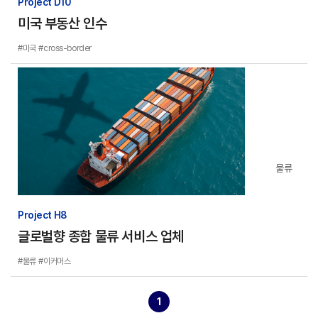
Project D10
미국 부동산 인수
#미국
#cross-border
물류
Project H8
글로벌향 종합 물류 서비스 업체
#물류
#이커머스
1