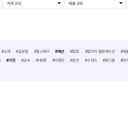
거래 규모
매출 규모
#소재
#글로벌
#헬스케어
#패션
#B2B
#합리적 밸류에이션
#매
어
#가전
#금속
#HMR
#카메라
#원전
#수처리
#폐기물
#마