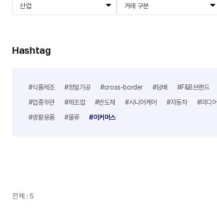
산업
거래 구분
Hashtag
#식품제조
#정밀가공
#cross-border
#담배
#F&B브랜드
#업종무관
#제조업
#반도체
#시니어케어
#자동차
#미디
#생활용품
#물류
#이커머스
전체 : 5