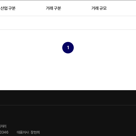
산업 구분
거래 구분
거래 규모
1
이저리
3346
대표이사 : 장현희