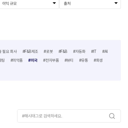
이익 규모
출처
출 필요 회사
#F&B제조
#로봇
#F&B
#자동화
#IT
#AI
케팅
#의약품
#미국
#전자부품
#뷰티
#유통
#회생