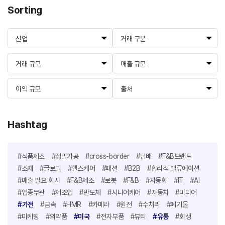
Sorting
산업
거래 구분
거래 규모
매출 규모
이익 규모
출처
Hashtag
#식품제조
#정밀가공
#cross-border
#담배
#F&B브랜드
#소재
#글로벌
#헬스케어
#패션
#B2B
#합리적 밸류에이션
#매출 필요 회사
#F&B제조
#로봇
#F&B
#자동화
#IT
#AI
#업종무관
#제조업
#반도체
#시니어케어
#자동차
#미디어
#가전
#금속
#HMR
#카메라
#원전
#수처리
#폐기물
#마케팅
#의약품
#미국
#전자부품
#뷰티
#유통
#회생