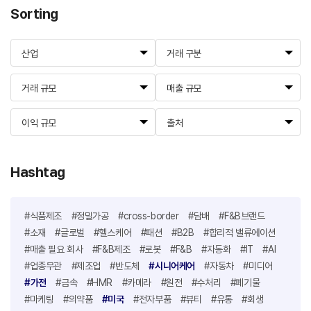
Sorting
산업
거래 구분
거래 규모
매출 규모
이익 규모
출처
Hashtag
#식품제조
#정밀가공
#cross-border
#담배
#F&B브랜드
#소재
#글로벌
#헬스케어
#패션
#B2B
#합리적 밸류에이션
#매출 필요 회사
#F&B제조
#로봇
#F&B
#자동화
#IT
#AI
#업종무관
#제조업
#반도체
#시니어케어
#자동차
#미디어
#가전
#금속
#HMR
#카메라
#원전
#수처리
#폐기물
#마케팅
#의약품
#미국
#전자부품
#뷰티
#유통
#회생