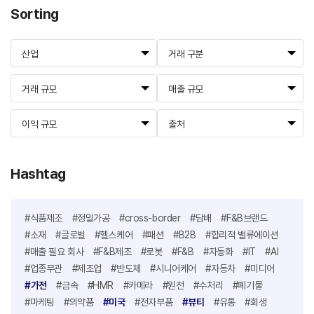
Sorting
산업
거래 구분
거래 규모
매출 규모
이익 규모
출처
Hashtag
#식품제조
#정밀가공
#cross-border
#담배
#F&B브랜드
#소재
#글로벌
#헬스케어
#패션
#B2B
#합리적 밸류에이션
#매출 필요 회사
#F&B제조
#로봇
#F&B
#자동화
#IT
#AI
#업종무관
#제조업
#반도체
#시니어케어
#자동차
#미디어
#가전
#금속
#HMR
#카메라
#원전
#수처리
#폐기물
#마케팅
#의약품
#미국
#전자부품
#뷰티
#유통
#회생