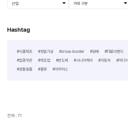
산업
거래 구분
Hashtag
#식품제조
#정밀가공
#cross-border
#담배
#F&B브랜드
#업종무관
#제조업
#반도체
#시니어케어
#자동차
#미디
#생활용품
#물류
#이커머스
전체 : 71