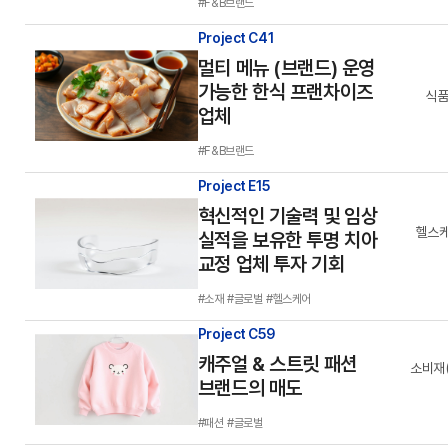
#F&B브랜드
Project C41
멀티 메뉴 (브랜드) 운영
가능한 한식 프랜차이즈
식품
업체
#F&B브랜드
Project E15
혁신적인 기술력 및 임상
헬스케
실적을 보유한 투명 치아
교정 업체 투자 기회
#소재
#글로벌
#헬스케어
Project C59
캐주얼 & 스트릿 패션
소비재
브랜드의 매도
#패션
#글로벌