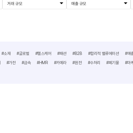
거래 규모
매출 규모
#소재
#글로벌
#헬스케어
#패션
#B2B
#합리적 밸류에이션
#매
어
#가전
#금속
#HMR
#카메라
#원전
#수처리
#폐기물
#마