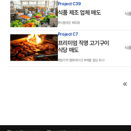
Project C39
식품 제조 업체 매도
식품
#식품제조
#B2B
Project C7
프리미엄 직영 고기구이
식품
식당 매도
#합리적 밸류에이션
#매출 필요 회사