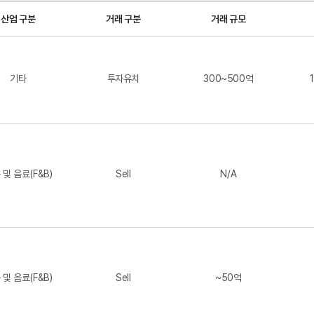
산업 구분
거래 구분
거래 규모
기타
투자유치
300~500억
 및 음료(F&B)
Sell
N/A
 및 음료(F&B)
Sell
~50억