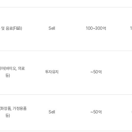
 및 음료(F&B)
Sell
100~300억
어(바이오, 의료
투자유치
~50억
등)
(화장품, 가정용품
Sell
~50억
등)