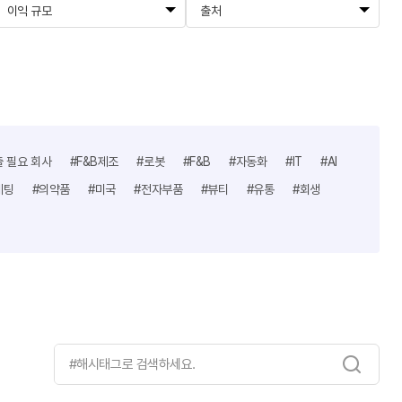
이익 규모
출처
출 필요 회사
#F&B제조
#로봇
#F&B
#자동화
#IT
#AI
케팅
#의약품
#미국
#전자부품
#뷰티
#유통
#회생